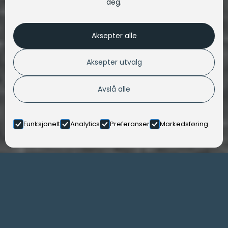
deg.
Aksepter alle
Aksepter utvalg
Avslå alle
Funksjonelt
Analytics
Preferanser
Markedsføring
Våre
tjenester