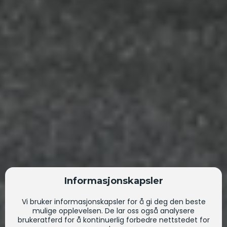
Informasjonskapsler
Vi bruker informasjonskapsler for å gi deg den beste
mulige opplevelsen. De lar oss også analysere
brukeratferd for å kontinuerlig forbedre nettstedet for