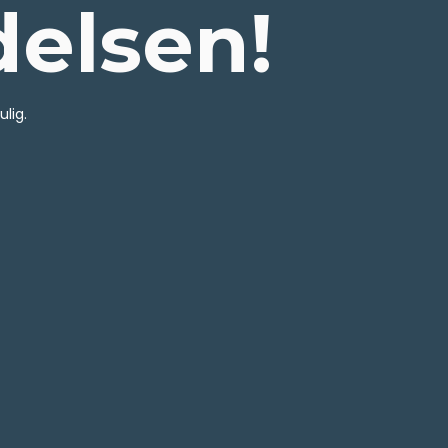
delsen!
lig.